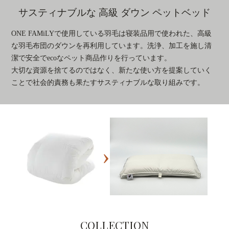
サスティナブルな 高級 ダウン ペットベッド
ONE FAMiLYで使用している羽毛は寝装品用で使われた、高級
な羽毛布団のダウンを再利用しています。洗浄、加工を施し清
潔で安全でecoなペット商品作りを行っています。
大切な資源を捨てるのではなく、新たな使い方を提案していく
ことで社会的責務も果たすサスティナブルな取り組みです。
›
COLLECTION