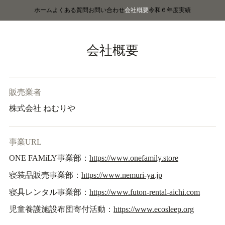
ホーム
よくある質問
お問い合わせ
会社概要
令和６年度実績
会社概要
販売業者
株式会社 ねむりや
事業URL
ONE FAMiLY事業部：
https://www.onefamily.store
寝装品販売事業部：
https://www.nemuri-ya.jp
寝具レンタル事業部：
https://www.futon-rental-aichi.com
児童養護施設布団寄付活動：
https://www.ecosleep.org