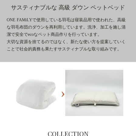
サスティナブルな 高級 ダウン ペットベッド
ONE FAMiLYで使用している羽毛は寝装品用で使われた、高級
な羽毛布団のダウンを再利用しています。洗浄、加工を施し清
潔で安全でecoなペット商品作りを行っています。
大切な資源を捨てるのではなく、新たな使い方を提案していく
ことで社会的責務も果たすサスティナブルな取り組みです。
›
COLLECTION